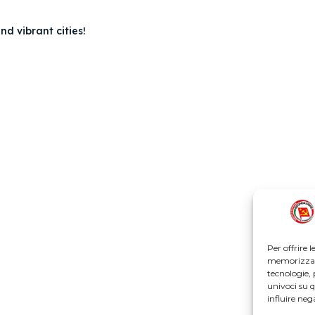
nd vibrant cities!
Per offrire 
memorizzare
tecnologie,
univoci su 
influire ne