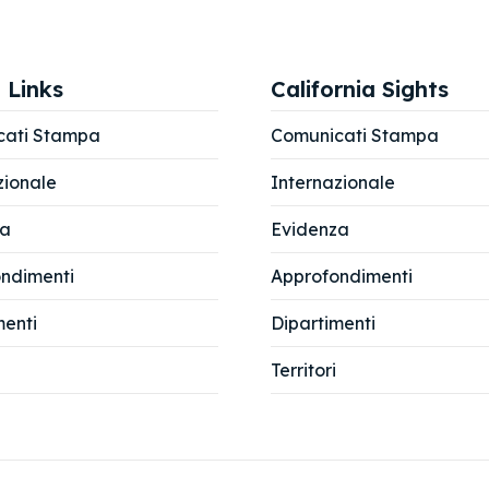
 Links
California Sights
cati Stampa
Comunicati Stampa
zionale
Internazionale
za
Evidenza
ndimenti
Approfondimenti
menti
Dipartimenti
Territori
rbo
, segretario nazionale del Partito della Rifondazione Comunis