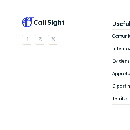
Cali
Sight
Useful
Comuni
Interna
Eviden
Approfo
Diparti
Territori
Maurizio Ace
Europea