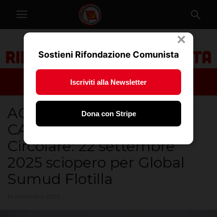
×
Sostieni Rifondazione Comunista
Iscriviti alla Newsletter
ACERBO /BENVEGNÚ /
Dona con Stripe
CAMPOSAMPIERO –
Circolare: 22 settembre
2025 sciopero per Global
Sumud Flotilla
14 Settembre 2025