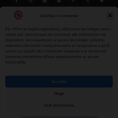
Gestisci il consenso
Per offrire le migliori esperienze, utilizziamo tecnologie come i
cookie per memorizzare e/o accedere alle informazioni del
NO ©
dispositivo. Acconsentendo a queste tecnologie, potremo
elaborare dati come il comportamento di navigazione o gli ID
univoci su questo sito. Il mancato consenso o la revoca del
Richiedi l'adesione
consenso potrebbero influire negativamente su alcune
funzionalità.
Comunicati stampa
Accetta
Home
Nega
Iscriviti alla Newsletter
Vedi preferenze
Cookie Policy
Dichiarazione sulla Privacy
Impressum