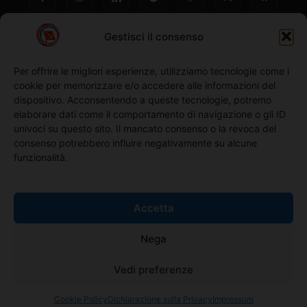
Gestisci il consenso
Per offrire le migliori esperienze, utilizziamo tecnologie come i
cookie per memorizzare e/o accedere alle informazioni del
NO ©
dispositivo. Acconsentendo a queste tecnologie, potremo
elaborare dati come il comportamento di navigazione o gli ID
univoci su questo sito. Il mancato consenso o la revoca del
Richiedi l'adesione
consenso potrebbero influire negativamente su alcune
funzionalità.
Comunicati stampa
Accetta
Home
Nega
Iscriviti alla Newsletter
Vedi preferenze
Cookie Policy
Dichiarazione sulla Privacy
Impressum