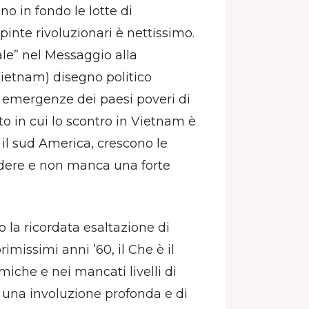
o in fondo le lotte di
spinte rivoluzionari è nettissimo.
ciale” nel Messaggio alla
Vietnam) disegno politico
e emergenze dei paesi poveri di
o in cui lo scontro in Vietnam è
to il sud America, crescono le
plodere e non manca una forte
po la ricordata esaltazione di
imissimi anni ’60, il Che è il
miche e nei mancati livelli di
i una involuzione profonda e di