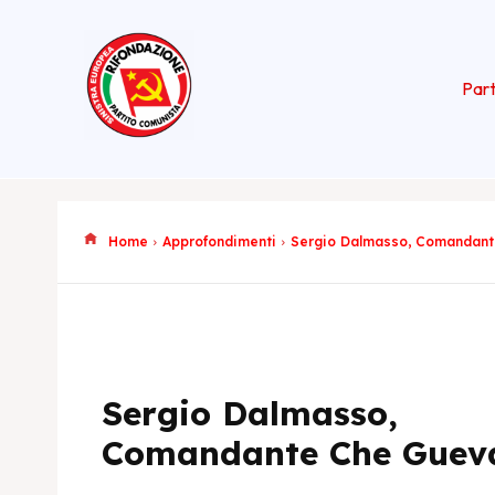
Part
Home
Approfondimenti
Sergio Dalmasso, Comandant
Sergio Dalmasso,
Comandante Che Guev
Maurizio Ace
Europea