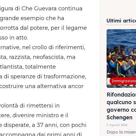
figura di Che Guevara continua
il grande esempio che ha
Ultimi artic
rrotta dal potere, per il legame
so in atto.
rnative, nel crollo di riferimenti,
ta, razzista, neofascista, ma
atlantista, totalmente
 di speranze di trasformazione,
Immigrazion
costruire una alternativa ancor
Rifondazio
qualcuno s
volontà di rimettersi in
governo co
ere, divenire ministro e il
Schengen
e disperate, a 37 anni, con pochi
5 Agosto 2026
Dopo la miser
 accompagna dai primi anni di