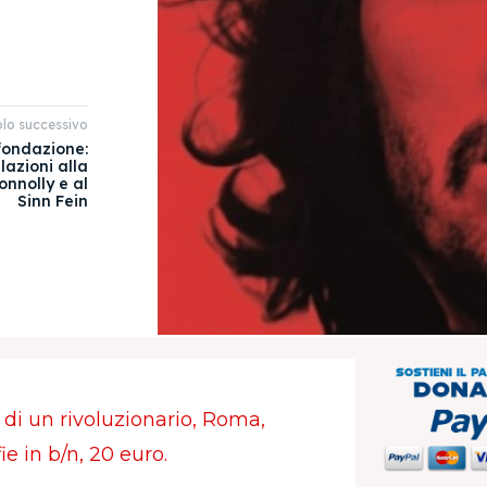
olo successivo
fondazione:
azioni alla
nnolly e al
Sinn Fein
co di un rivoluzionario, Roma,
ie in b/n, 20 euro.