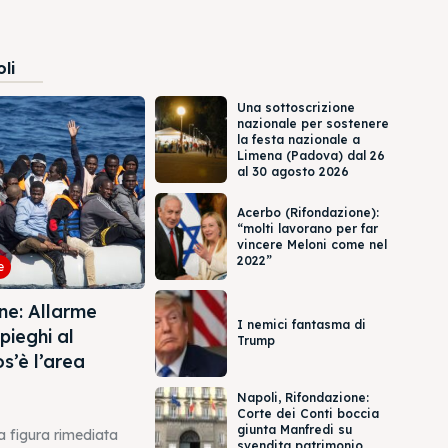
oli
Una sottoscrizione
nazionale per sostenere
la festa nazionale a
Limena (Padova) dal 26
al 30 agosto 2026
Acerbo (Rifondazione):
“molti lavorano per far
vincere Meloni come nel
2022”
e
ne: Allarme
I nemici fantasma di
pieghi al
Trump
s’è l’area
Napoli, Rifondazione:
Corte dei Conti boccia
giunta Manfredi su
a figura rimediata
svendita patrimonio,