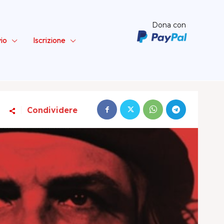
Dona con
vio
Iscrizione
Condividere
ta – Sinistra