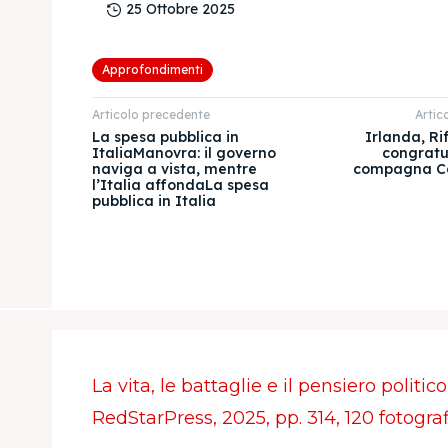
25 Ottobre 2025
Approfondimenti
Articolo precedente
Artic
La spesa pubblica in
Irlanda, Ri
ItaliaManovra: il governo
congratul
naviga a vista, mentre
compagna Co
l’Italia affondaLa spesa
pubblica in Italia
La vita, le battaglie e il pensiero politi
RedStarPress, 2025, pp. 314, 120 fotograf