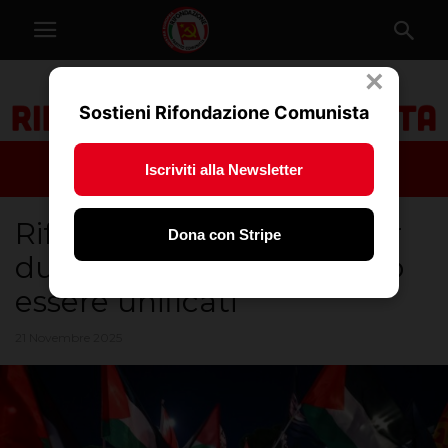
×
Sostieni Rifondazione Comunista
Iscriviti alla Newsletter
Rifondazione in piazza per
Dona con Stripe
due scioperi che potevano
essere unificati
21 Novembre 2025