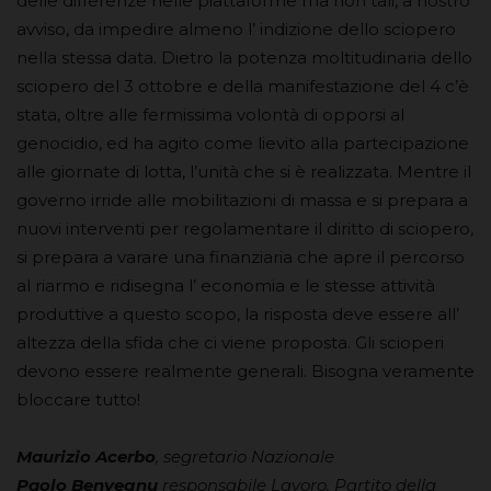
delle differenze nelle piattaforme ma non tali, a nostro
avviso, da impedire almeno l’ indizione dello sciopero
nella stessa data. Dietro la potenza moltitudinaria dello
sciopero del 3 ottobre e della manifestazione del 4 c’è
stata, oltre alle fermissima volontà di opporsi al
genocidio, ed ha agito come lievito alla partecipazione
alle giornate di lotta, l’unità che si è realizzata. Mentre il
governo irride alle mobilitazioni di massa e si prepara a
nuovi interventi per regolamentare il diritto di sciopero,
si prepara a varare una finanziaria che apre il percorso
al riarmo e ridisegna l’ economia e le stesse attività
produttive a questo scopo, la risposta deve essere all’
altezza della sfida che ci viene proposta. Gli scioperi
devono essere realmente generali. Bisogna veramente
bloccare tutto!
Maurizio Acerbo
, segretario Nazionale
Paolo Benvegnu
responsabile Lavoro, Partito della