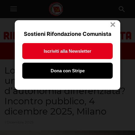
×
Sostieni Rifondazione Comunista
Iscriviti alla Newsletter
Lombardia, a breve
Dona con Stripe
un’intesa per le richieste
d’autonomia differenziata?
Incontro pubblico, 4
dicembre 2025, Milano
1 Dicembre 2025