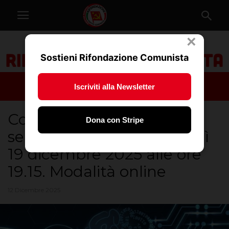
×
Sostieni Rifondazione Comunista
Iscriviti alla Newsletter
Continuazione percorso
Dona con Stripe
seminariale sull’AI: venerdì
19 dicembre 2025 alle ore
19.15. Modalità online
12 Dicembre 2025