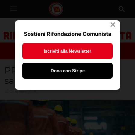
×
Sostieni Rifondazione Comunista
Iscriviti alla Newsletter
PRC: Governo fascista per
Dona con Stripe
salari di merda
22 Dicembre 2025