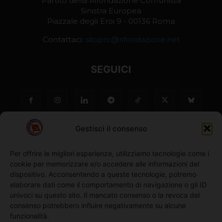
Partito della Rifondazione Comunista
Sinistra Europea
Piazzale degli Eroi 9 - 00136 Roma
Contattaci:
sitoprc@rifondazione.net
SEGUICI
Gestisci il consenso
Per offrire le migliori esperienze, utilizziamo tecnologie come i
cookie per memorizzare e/o accedere alle informazioni del
NO ©
dispositivo. Acconsentendo a queste tecnologie, potremo
elaborare dati come il comportamento di navigazione o gli ID
univoci su questo sito. Il mancato consenso o la revoca del
Richiedi l'adesione
consenso potrebbero influire negativamente su alcune
funzionalità.