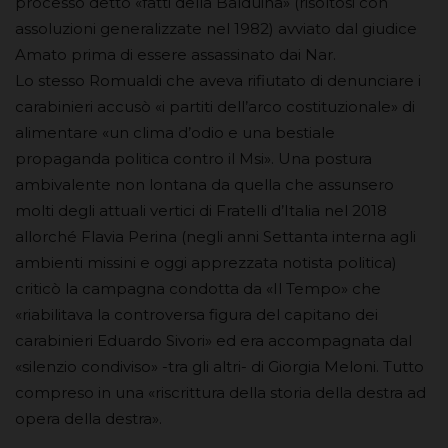
processo detto «fatti della Balduina» (risoltosi con
assoluzioni generalizzate nel 1982) avviato dal giudice
Amato prima di essere assassinato dai Nar.
Lo stesso Romualdi che aveva rifiutato di denunciare i
carabinieri accusò «i partiti dell’arco costituzionale» di
alimentare «un clima d’odio e una bestiale
propaganda politica contro il Msi». Una postura
ambivalente non lontana da quella che assunsero
molti degli attuali vertici di Fratelli d’Italia nel 2018
allorché Flavia Perina (negli anni Settanta interna agli
ambienti missini e oggi apprezzata notista politica)
criticò la campagna condotta da «Il Tempo» che
«riabilitava la controversa figura del capitano dei
carabinieri Eduardo Sivori» ed era accompagnata dal
«silenzio condiviso» -tra gli altri- di Giorgia Meloni. Tutto
compreso in una «riscrittura della storia della destra ad
opera della destra».