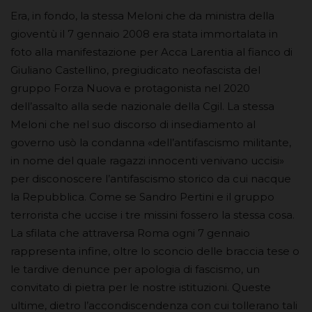
Era, in fondo, la stessa Meloni che da ministra della
gioventù il 7 gennaio 2008 era stata immortalata in
foto alla manifestazione per Acca Larentia al fianco di
Giuliano Castellino, pregiudicato neofascista del
gruppo Forza Nuova e protagonista nel 2020
dell’assalto alla sede nazionale della Cgil. La stessa
Meloni che nel suo discorso di insediamento al
governo usò la condanna «dell’antifascismo militante,
in nome del quale ragazzi innocenti venivano uccisi»
per disconoscere l’antifascismo storico da cui nacque
la Repubblica. Come se Sandro Pertini e il gruppo
terrorista che uccise i tre missini fossero la stessa cosa.
La sfilata che attraversa Roma ogni 7 gennaio
rappresenta infine, oltre lo sconcio delle braccia tese o
le tardive denunce per apologia di fascismo, un
convitato di pietra per le nostre istituzioni. Queste
ultime, dietro l’accondiscendenza con cui tollerano tali