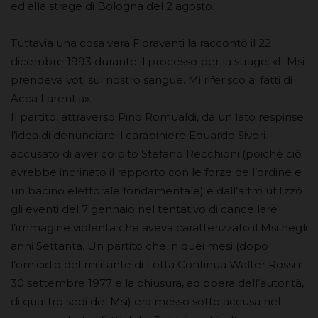
ed alla strage di Bologna del 2 agosto.
Tuttavia una cosa vera Fioravanti la raccontò il 22
dicembre 1993 durante il processo per la strage: «Il Msi
prendeva voti sul nostro sangue. Mi riferisco ai fatti di
Acca Larentia».
Il partito, attraverso Pino Romualdi, da un lato respinse
l’idea di denunciare il carabiniere Eduardo Sivori
accusato di aver colpito Stefano Recchioni (poiché ciò
avrebbe incrinato il rapporto con le forze dell’ordine e
un bacino elettorale fondamentale) e dall’altro utilizzò
gli eventi del 7 gennaio nel tentativo di cancellare
l’immagine violenta che aveva caratterizzato il Msi negli
anni Settanta. Un partito che in quei mesi (dopo
l’omicidio del militante di Lotta Continua Walter Rossi il
30 settembre 1977 e la chiusura, ad opera dell’autorità,
di quattro sedi del Msi) era messo sotto accusa nel