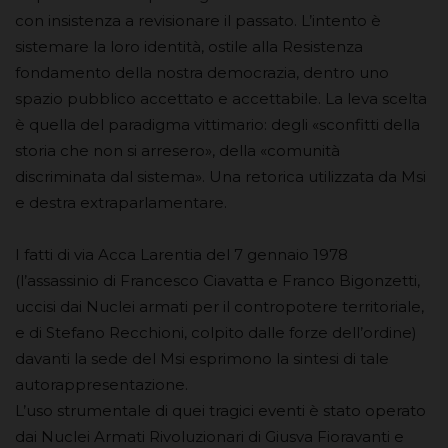
con insistenza a revisionare il passato. L’intento è
sistemare la loro identità, ostile alla Resistenza
fondamento della nostra democrazia, dentro uno
spazio pubblico accettato e accettabile. La leva scelta
è quella del paradigma vittimario: degli «sconfitti della
storia che non si arresero», della «comunità
discriminata dal sistema». Una retorica utilizzata da Msi
e destra extraparlamentare.
I fatti di via Acca Larentia del 7 gennaio 1978
(l’assassinio di Francesco Ciavatta e Franco Bigonzetti,
uccisi dai Nuclei armati per il contropotere territoriale,
e di Stefano Recchioni, colpito dalle forze dell’ordine)
davanti la sede del Msi esprimono la sintesi di tale
autorappresentazione.
L’uso strumentale di quei tragici eventi è stato operato
dai Nuclei Armati Rivoluzionari di Giusva Fioravanti e