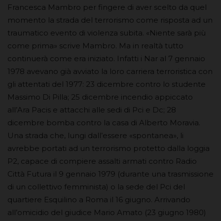
Francesca Mambro per fingere di aver scelto da quel
momento la strada del terrorismo come risposta ad un
traumatico evento di violenza subita. «Niente sarà più
come prima» scrive Mambro. Ma in realtà tutto
continuerà come era iniziato. Infatti i Nar al 7 gennaio
1978 avevano già avviato la loro carriera terroristica con
gli attentati del 1977: 23 dicembre contro lo studente
Massimo Di Pilla; 25 dicembre incendio appiccato
all’Ara Pacis e attacchi alle sedi di Pci e Dc; 28
dicembre bomba contro la casa di Alberto Moravia.
Una strada che, lungi dall’essere «spontanea», li
avrebbe portati ad un terrorismo protetto dalla loggia
P2, capace di compiere assalti armati contro Radio
Città Futura il 9 gennaio 1979 (durante una trasmissione
di un collettivo femminista) o la sede del Pci del
quartiere Esquilino a Roma il 16 giugno. Arrivando
all’omicidio del giudice Mario Amato (23 giugno 1980)