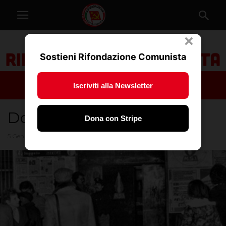
×
Sostieni Rifondazione Comunista
Iscriviti alla Newsletter
Domani Acca Larentia
Dona con Stripe
5 Gennaio 2026