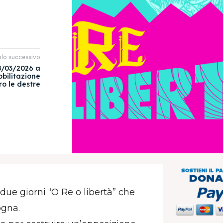
olo successivo
28/03/2026 a
ilitazione
o le destre
ue giorni “O Re o libertà” che
ogna.