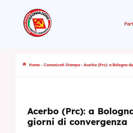
Part
Home
Comunicati Stampa
Acerbo (Prc): a Bologna d
Acerbo (Prc): a Bologn
giorni di convergenza
Maurizio Ace
Europea