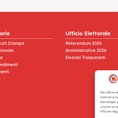
orie
Ufficio Elettorale
cati Stampa
Referendum 2026
zionale
Amministrative 2026
za
Elezioni Trasparenti
ndimenti
menti
Per offrire 
memorizzare
tecnologie,
univoci su 
influire ne