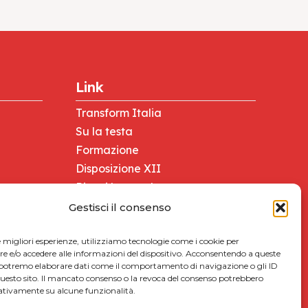
Link
Transform Italia
Su la testa
Formazione
Disposizione XII
Ricevi la newsletter
Tesseramento
Gestisci il consenso
Giovani Comunist@
Lavoro e salute
le migliori esperienze, utilizziamo tecnologie come i cookie per
 e/o accedere alle informazioni del dispositivo. Acconsentendo a queste
Foto sedi PRC
 potremo elaborare dati come il comportamento di navigazione o gli ID
questo sito. Il mancato consenso o la revoca del consenso potrebbero
gativamente su alcune funzionalità.