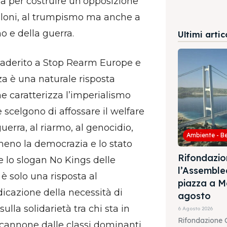
a per costruire un’opposizione
Meloni, al trumpismo ma anche a
o e della guerra.
Ultimi artic
 aderito a Stop Rearm Europe e
zza è una naturale risposta
he caratterizza l’imperialismo
scelgono di affossare il welfare
guerra, al riarmo, al genocidio,
Ambiente - B
eno la democrazia e lo stato
Rifondazio
re lo slogan No Kings delle
l’Assembl
è solo una risposta al
piazza a M
icazione della necessità di
agosto
lla solidarietà tra chi sta in
6 Agosto 2026
Rifondazione 
cannone dalle classi dominanti