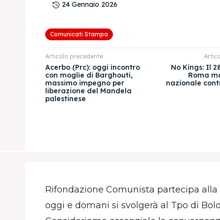
24 Gennaio 2026
Comunicati Stampa
Articolo precedente
Artic
Acerbo (Prc): oggi incontro
No Kings: Il 
con moglie di Barghouti,
Roma mob
massimo impegno per
nazionale contr
liberazione del Mandela
palestinese
Rifondazione Comunista partecipa alla d
oggi e domani si svolgerà al Tpo di Bol