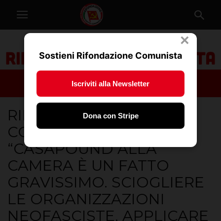
×
Sostieni Rifondazione Comunista
Iscriviti alla Newsletter
RIFONDAZIONE
Dona con Stripe
COMUNISTA:
“CASAPOUND ALLA
CAMERA È UN FATTO
GRAVISSIMO. SCIOGLIERE
LE ORGANIZZAZIONI
NEOFASCISTE, APPLICARE