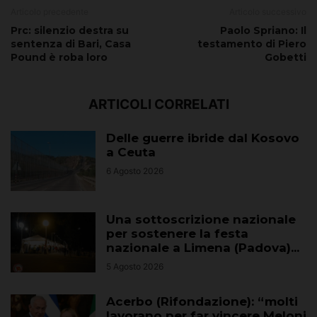
Articolo precedente
Articolo successivo
Prc: silenzio destra su
Paolo Spriano: Il
sentenza di Bari, Casa
testamento di Piero
Pound è roba loro
Gobetti
ARTICOLI CORRELATI
Delle guerre ibride dal Kosovo
a Ceuta
6 Agosto 2026
Una sottoscrizione nazionale
per sostenere la festa
nazionale a Limena (Padova)...
5 Agosto 2026
Acerbo (Rifondazione): “molti
lavorano per far vincere Meloni