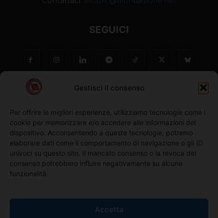
Contattaci:
sitoprc@rifondazione.net
SEGUICI
Gestisci il consenso
Per offrire le migliori esperienze, utilizziamo tecnologie come i
cookie per memorizzare e/o accedere alle informazioni del
NO ©
dispositivo. Acconsentendo a queste tecnologie, potremo
elaborare dati come il comportamento di navigazione o gli ID
univoci su questo sito. Il mancato consenso o la revoca del
Richiedi l'adesione
consenso potrebbero influire negativamente su alcune
funzionalità.
Comunicati stampa
Accetta