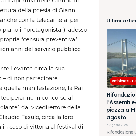
ia di apertura delle Olimpiadi
lettura della poesia di Gianni
a anche con la telecamera, per
Ultimi artic
iano il “protagonista”), adesso
 propria “censura preventiva”
ori anni del servizio pubblico
ante Levante circa la sua
o – di non partecipare
Ambiente - B
 a quella manifestazione, la Rai
Rifondazio
arteciperanno in concorso al
l’Assembl
colante” dal vicedirettore della
piazza a M
audio Fasulo, circa la loro
agosto
6 Agosto 2026
in caso di vittoria al festival di
Rifondazione 