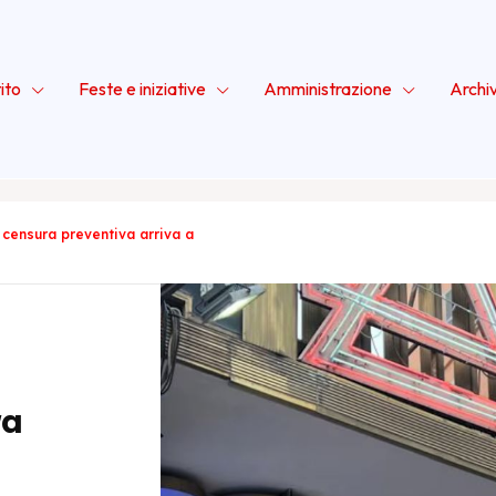
ito
Feste e iniziative
Amministrazione
Archi
 censura preventiva arriva a
ra
rbo
, segretario nazionale del Partito della Rifondazione Comunis