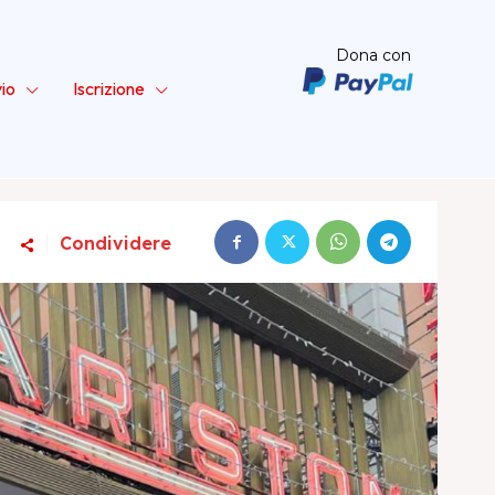
Dona con
vio
Iscrizione
Condividere
ta – Sinistra