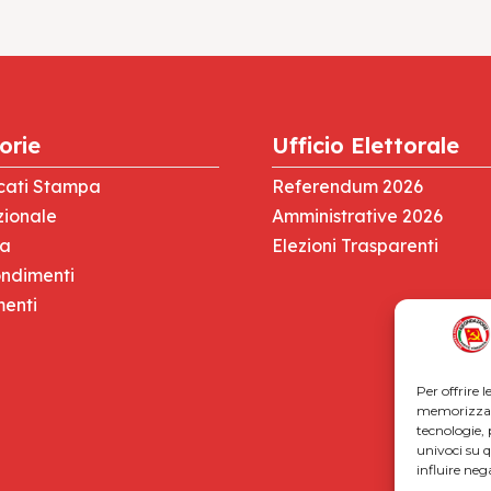
orie
Ufficio Elettorale
cati Stampa
Referendum 2026
zionale
Amministrative 2026
za
Elezioni Trasparenti
ndimenti
menti
Per offrire 
memorizzare
tecnologie,
univoci su 
influire ne