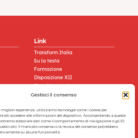
Link
Transform Italia
Su la testa
Formazione
Disposizione XII
Ricevi la newsletter
Tesseramento
Gestisci il consenso
Giovani Comunist@
Lavoro e salute
le migliori esperienze, utilizziamo tecnologie come i cookie per
 e/o accedere alle informazioni del dispositivo. Acconsentendo a queste
Foto sedi PRC
 potremo elaborare dati come il comportamento di navigazione o gli ID
questo sito. Il mancato consenso o la revoca del consenso potrebbero
gativamente su alcune funzionalità.