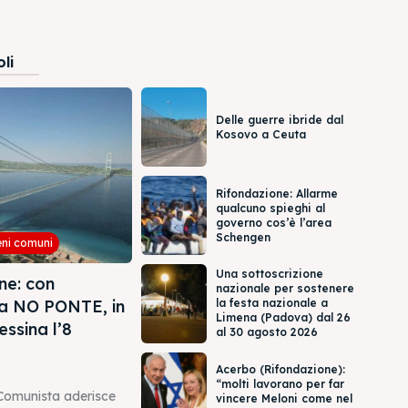
oli
Delle guerre ibride dal
Kosovo a Ceuta
Rifondazione: Allarme
qualcuno spieghi al
governo cos’è l’area
Schengen
eni comuni
Una sottoscrizione
ne: con
nazionale per sostenere
ea NO PONTE, in
la festa nazionale a
Limena (Padova) dal 26
essina l’8
al 30 agosto 2026
Acerbo (Rifondazione):
“molti lavorano per far
Comunista aderisce
vincere Meloni come nel