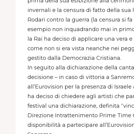
prima della sua esibizione alla cerimon
invernali e la censura di fatto della sua 
Rodari contro la guerra (la censura si f
esempio non inquadrando mai in primo p
la Rai ha deciso di applicare una vera e
come non si era vista neanche nei peggi
gestito dalla Democrazia Cristiana.
In seguito alla dichiarazione della cant
decisione – in caso di vittoria a Sanrem
all’Eurovision per la presenza di Israele
ha deciso di chiedere agli artisti che p
festival una dichiarazione, definita “vin
Direzione Intrattenimento Prime Time Cl
disponibilità a partecipare all’Eurovision 