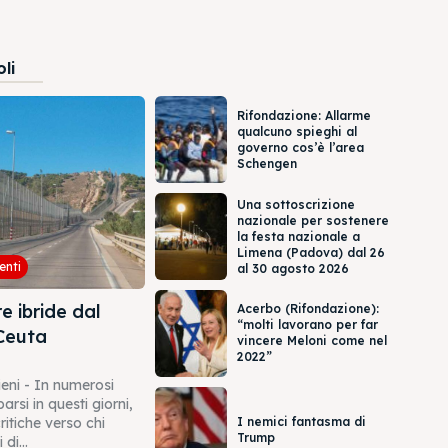
oli
Rifondazione: Allarme
qualcuno spieghi al
governo cos’è l’area
Schengen
Una sottoscrizione
nazionale per sostenere
la festa nazionale a
Limena (Padova) dal 26
enti
al 30 agosto 2026
e ibride dal
Acerbo (Rifondazione):
“molti lavorano per far
Ceuta
vincere Meloni come nel
2022”
ieni - In numerosi
rsi in questi giorni,
I nemici fantasma di
itiche verso chi
Trump
 di...