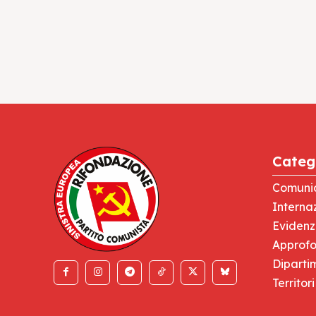
Categ
Comuni
Interna
Eviden
Approfo
Diparti
Territori