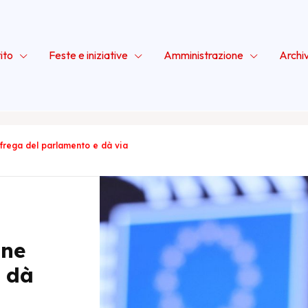
ito
Feste e iniziative
Amministrazione
Archi
 frega del parlamento e dà via
 ne
e dà
rbo
, segretario nazionale del Partito della Rifondazione Comunis