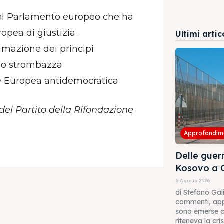
el Parlamento europeo che ha
ropea di giustizia.
Ultimi artic
timazione dei principi
eo strombazza.
e Europea antidemocratica.
 del Partito della Rifondazione
Approfondim
Delle guerr
Kosovo a 
6 Agosto 2026
di Stefano Gal
commenti, appa
sono emerse cr
riteneva la crisi