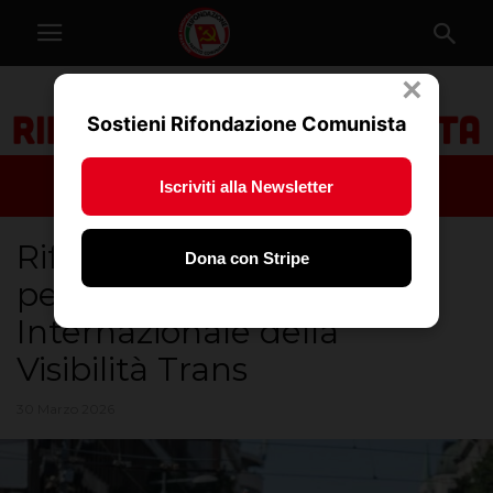
×
Sostieni Rifondazione Comunista
Iscriviti alla Newsletter
Rifondazione Comunista
Dona con Stripe
per la Giornata
Internazionale della
Visibilità Trans
30 Marzo 2026