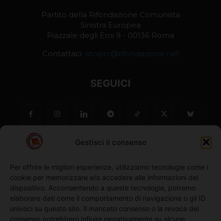
Partito della Rifondazione Comunista
Sinistra Europea
Piazzale degli Eroi 9 - 00136 Roma
Contattaci:
sitoprc@rifondazione.net
SEGUICI
Gestisci il consenso
Per offrire le migliori esperienze, utilizziamo tecnologie come i
cookie per memorizzare e/o accedere alle informazioni del
NO ©
dispositivo. Acconsentendo a queste tecnologie, potremo
elaborare dati come il comportamento di navigazione o gli ID
univoci su questo sito. Il mancato consenso o la revoca del
Richiedi l'adesione
consenso potrebbero influire negativamente su alcune