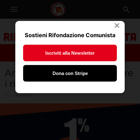
×
Sostieni Rifondazione Comunista
Iscriviti alla Newsletter
Anche l’Ue ci dice di tassare
Dona con Stripe
i ricchi
6 Giugno 2026