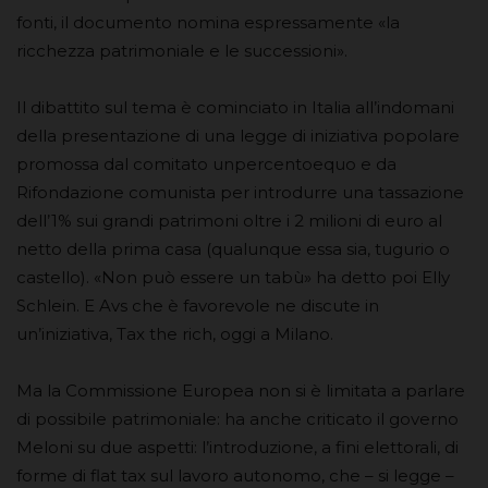
fonti, il documento nomina espressamente «la
ricchezza patrimoniale e le successioni».
Il dibattito sul tema è cominciato in Italia all’indomani
della presentazione di una legge di iniziativa popolare
promossa dal comitato unpercentoequo e da
Rifondazione comunista per introdurre una tassazione
dell’1% sui grandi patrimoni oltre i 2 milioni di euro al
netto della prima casa (qualunque essa sia, tugurio o
castello). «Non può essere un tabù» ha detto poi Elly
Schlein. E Avs che è favorevole ne discute in
un’iniziativa, Tax the rich, oggi a Milano.
Ma la Commissione Europea non si è limitata a parlare
di possibile patrimoniale: ha anche criticato il governo
Meloni su due aspetti: l’introduzione, a fini elettorali, di
forme di flat tax sul lavoro autonomo, che – si legge –