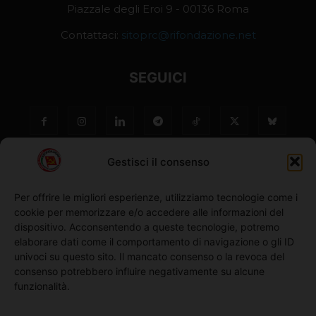
Piazzale degli Eroi 9 - 00136 Roma
Contattaci:
sitoprc@rifondazione.net
SEGUICI
Gestisci il consenso
Per offrire le migliori esperienze, utilizziamo tecnologie come i
cookie per memorizzare e/o accedere alle informazioni del
NO ©
dispositivo. Acconsentendo a queste tecnologie, potremo
elaborare dati come il comportamento di navigazione o gli ID
univoci su questo sito. Il mancato consenso o la revoca del
Richiedi l'adesione
consenso potrebbero influire negativamente su alcune
funzionalità.
Comunicati stampa