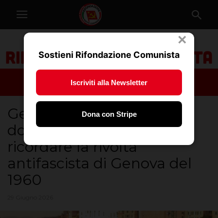
×
Sostieni Rifondazione Comunista
Iscriviti alla Newsletter
Genova, Rifondazione:
Dona con Stripe
domani in piazza per
ricordare la rivolta
antifascista di Genova del
1960
29 Giugno 2026