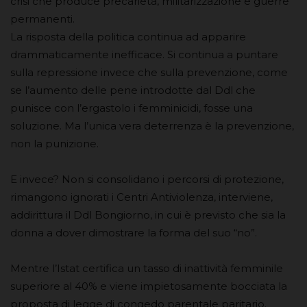
crisi che produce precarietà, militarizzazione e guerre
permanenti.
La risposta della politica continua ad apparire
drammaticamente inefficace. Si continua a puntare
sulla repressione invece che sulla prevenzione, come
se l’aumento delle pene introdotte dal Ddl che
punisce con l’ergastolo i femminicidi, fosse una
soluzione. Ma l’unica vera deterrenza è la prevenzione,
non la punizione.
E invece? Non si consolidano i percorsi di protezione,
rimangono ignorati i Centri Antiviolenza, interviene,
addirittura il Ddl Bongiorno, in cui è previsto che sia la
donna a dover dimostrare la forma del suo “no”.
Mentre l’Istat certifica un tasso di inattività femminile
superiore al 40% e viene impietosamente bocciata la
proposta di legge di congedo parentale paritario.