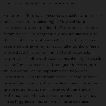
che non accetta la fine di una relazione.
E mentre a Messina si consumava questo femminicidio,
nelle stesse ore a Ispica (Rg) la Polizia di Stato
arrestava un uomo tunisino di 45 anni per un tentato
femminicidio. Due aggressioni quasi simultanee, due
donne colpite dalla stessa matrice di violenza. E già
sappiamo come verranno raccontate: Bonfiglio “era un
pregiudicato”, l’altro “un immigrato”. Si getterà la
responsabilità oltre lo steccato, verso il margine sociale
o il confine nazionale, pur di non guardare al centro
del problema. Ma noi sappiamo che non è così.
L’omicidio di Daniela Zinnanti non è un caso isolato: è
l’ennesima conferma di un modello che si ripete con
una precisione crudele. I media continueranno a
sottolineare che l’assassino era pregiudicato, e che a
Ispica l’aggressore era straniero, come se questo