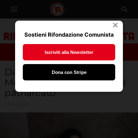
×
Sostieni Rifondazione Comunista
Iscriviti alla Newsletter
Daniela Zinnanti uccisa a
Dona con Stripe
Messina. Non è devianza, è
patriarcato
11 Marzo 2026