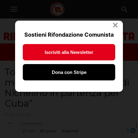
×
Sostieni Rifondazione Comunista
Iscriviti alla Newsletter
Torino, Prc: “minacce di
Dona con Stripe
morte a nostro assessore di
Nichelino in partenza per
Cuba”
12 Marzo 2026