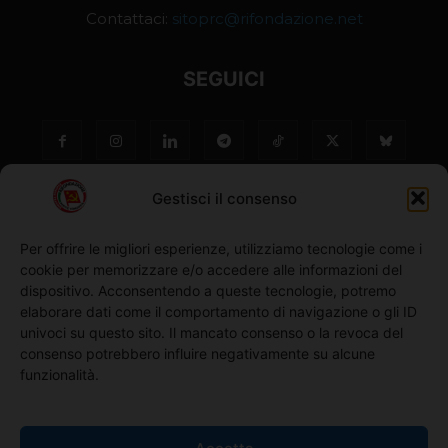
Contattaci:
sitoprc@rifondazione.net
SEGUICI
Gestisci il consenso
Per offrire le migliori esperienze, utilizziamo tecnologie come i
cookie per memorizzare e/o accedere alle informazioni del
NO ©
dispositivo. Acconsentendo a queste tecnologie, potremo
elaborare dati come il comportamento di navigazione o gli ID
univoci su questo sito. Il mancato consenso o la revoca del
Richiedi l'adesione
consenso potrebbero influire negativamente su alcune
funzionalità.
Comunicati stampa