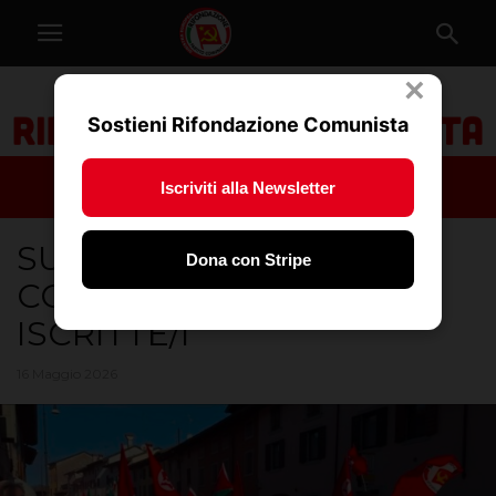
×
Sostieni Rifondazione Comunista
Iscriviti alla Newsletter
SULLA RICHIESTA DI
Dona con Stripe
CONSULTAZIONE
ISCRITTE/I
16 Maggio 2026