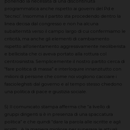
ponendo la necessità di una discontinuità
programmatica anche rispetto ai governi del Pd e
‘tecnici’. Insomma il partito sta procedendo dentro la
linea decisa dal congresso e non ha alcuna
subalternità verso il campo largo di cui confermiamo le
criticità, ma anche gli elementi di cambiamento
rispetto all’orientamento aggressivamente neoliberista
e bellicista che ci aveva portato alla rottura col
centrosinistra. Semplicemente il nostro partito cerca di
“fare politica di massa” e interloquire innanzitutto con
milioni di persone che come noi vogliono cacciare i
fascioleghisti dal governo e al tempo stesso chiedono
una politica di pace e giustizia sociale.
5) Il comunicato stampa afferma che “a livello di
gruppi dirigenti si è in presenza di una spaccatura
politica” e che quindi “dare la parola alle iscritte e agli
iscritti… è la maniera migliore per superare le attuali