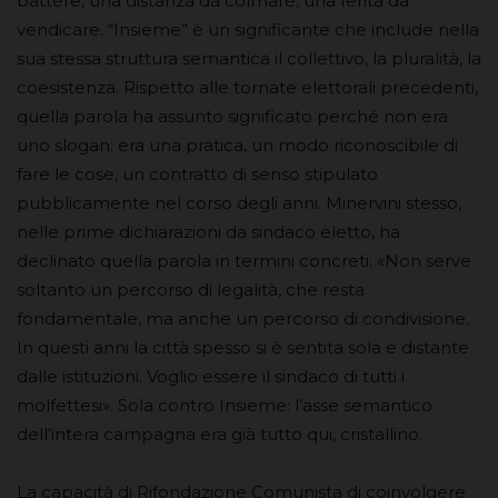
battere, una distanza da colmare, una ferita da
vendicare. “Insieme” è un significante che include nella
sua stessa struttura semantica il collettivo, la pluralità, la
coesistenza. Rispetto alle tornate elettorali precedenti,
quella parola ha assunto significato perché non era
uno slogan: era una pratica, un modo riconoscibile di
fare le cose, un contratto di senso stipulato
pubblicamente nel corso degli anni. Minervini stesso,
nelle prime dichiarazioni da sindaco eletto, ha
declinato quella parola in termini concreti: «Non serve
soltanto un percorso di legalità, che resta
fondamentale, ma anche un percorso di condivisione.
In questi anni la città spesso si è sentita sola e distante
dalle istituzioni. Voglio essere il sindaco di tutti i
molfettesi». Sola contro Insieme: l’asse semantico
dell’intera campagna era già tutto qui, cristallino.
La capacità di Rifondazione Comunista di coinvolgere