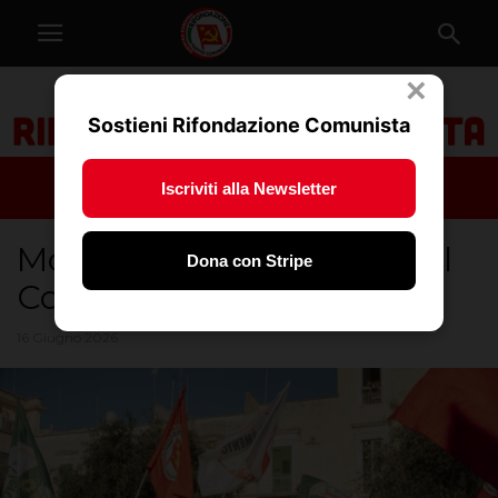
×
Sostieni Rifondazione Comunista
Iscriviti alla Newsletter
Molfetta e la semiotica del
Dona con Stripe
Comunismo
16 Giugno 2026