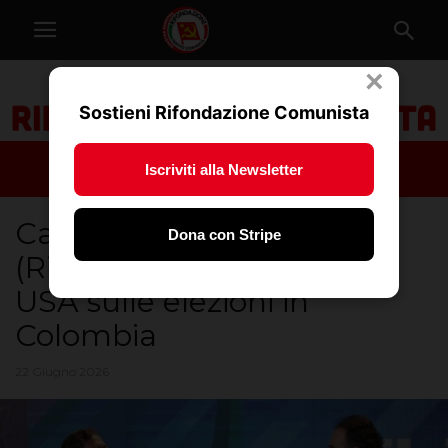
×
Sostieni Rifondazione Comunista
Iscriviti alla Newsletter
Camposampiero
Dona con Stripe
(Rifondazione): ingerenze
USA sulle elezioni in
Colombia
22 Giugno 2026