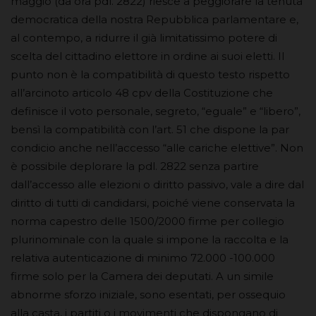
maggio (da ora pdl. 2822) riesce a peggiorare la tenuta
democratica della nostra Repubblica parlamentare e,
al contempo, a ridurre il già limitatissimo potere di
scelta del cittadino elettore in ordine ai suoi eletti. Il
punto non è la compatibilità di questo testo rispetto
all’arcinoto articolo 48 cpv della Costituzione che
definisce il voto personale, segreto, “eguale” e “libero”,
bensì la compatibilità con l’art. 51 che dispone la par
condicio anche nell’accesso “alle cariche elettive”. Non
è possibile deplorare la pdl. 2822 senza partire
dall’accesso alle elezioni o diritto passivo, vale a dire dal
diritto di tutti di candidarsi, poiché viene conservata la
norma capestro delle 1500/2000 firme per collegio
plurinominale con la quale si impone la raccolta e la
relativa autenticazione di minimo 72.000 -100.000
firme solo per la Camera dei deputati. A un simile
abnorme sforzo iniziale, sono esentati, per ossequio
alla casta, i partiti o i movimenti che dispongano di