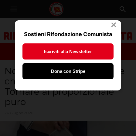
×
Sostieni Rifondazione Comunista
Iscriviti alla Newsletter
No ad una legge elettorale
Dona con Stripe
che uccide la democrazia.
Tornare al proporzionale
puro
26 Giugno 2026