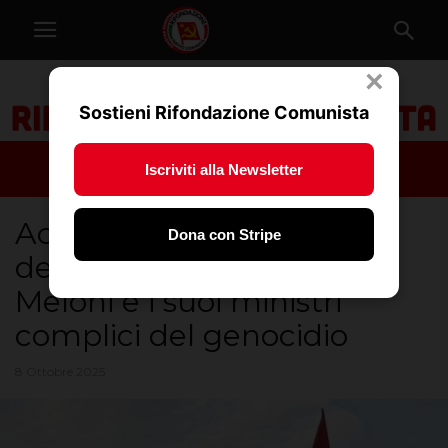
×
Sostieni Rifondazione Comunista
Iscriviti alla Newsletter
Acerbo (Prc): rivendico
Dona con Stripe
denuncia contro Giorgia
Meloni e i suoi ministri
complici del genocidio
8 Ottobre 2025