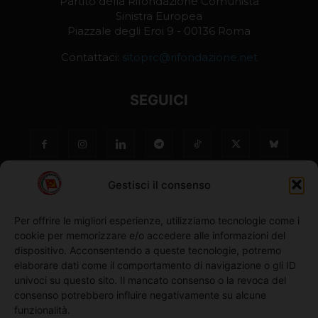
Partito della Rifondazione Comunista
Sinistra Europea
Piazzale degli Eroi 9 - 00136 Roma
Contattaci:
sitoprc@rifondazione.net
SEGUICI
Gestisci il consenso
Per offrire le migliori esperienze, utilizziamo tecnologie come i
cookie per memorizzare e/o accedere alle informazioni del
NO ©
dispositivo. Acconsentendo a queste tecnologie, potremo
elaborare dati come il comportamento di navigazione o gli ID
univoci su questo sito. Il mancato consenso o la revoca del
Richiedi l'adesione
consenso potrebbero influire negativamente su alcune
funzionalità.