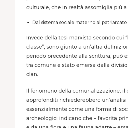
culturale, che in realtà assomiglia più a
Dal sistema sociale materno al patriarcato
Invece della tesi marxista secondo cui “la
classe”, sono giunto a un’altra definizion
periodo precedente alla scrittura, può
tra comune e stato emersa dalla division
clan.
Il fenomeno della comunalizzazione, il
approfonditi richiederebbero un’analisi 
essenzialmente come una forma di socie
archeologici indicano che – favorita pri
e da una flora e una fauna adatte – essa