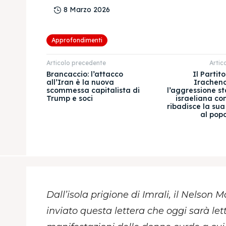
8 Marzo 2026
Approfondimenti
Articolo precedente
Artic
Brancaccio: l’attacco
Il Partit
all’Iran è la nuova
Irachen
scommessa capitalista di
l’aggressione st
Trump e soci
israeliana con
ribadisce la sua
al popo
Dall’isola prigione di Imrali, il Nelson
inviato questa lettera che oggi sarà lett