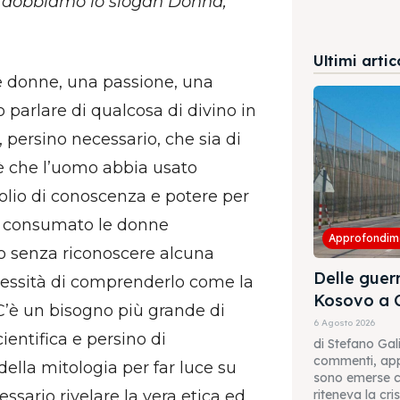
i dobbiamo lo slogan Donna,
Ultimi artic
e donne, una passione, una
parlare di qualcosa di divino in
persino necessario, che sia di
 è che l’uomo abbia usato
lio di conoscenza e potere per
ia consumato le donne
Approfondim
to senza riconoscere alcuna
Delle guerr
ecessità di comprenderlo come la
Kosovo a 
C’è un bisogno più grande di
6 Agosto 2026
cientifica e persino di
di Stefano Gal
commenti, appa
della mitologia per far luce su
sono emerse cr
sario rivelare la vera etica ed
riteneva la crisi