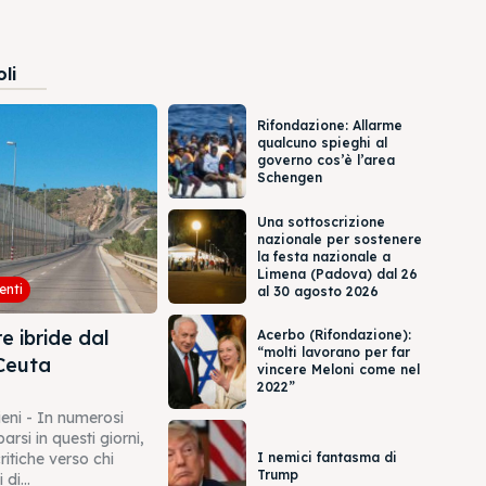
oli
Rifondazione: Allarme
qualcuno spieghi al
governo cos’è l’area
Schengen
Una sottoscrizione
nazionale per sostenere
la festa nazionale a
Limena (Padova) dal 26
enti
al 30 agosto 2026
e ibride dal
Acerbo (Rifondazione):
“molti lavorano per far
Ceuta
vincere Meloni come nel
2022”
ieni - In numerosi
rsi in questi giorni,
I nemici fantasma di
itiche verso chi
Trump
 di...