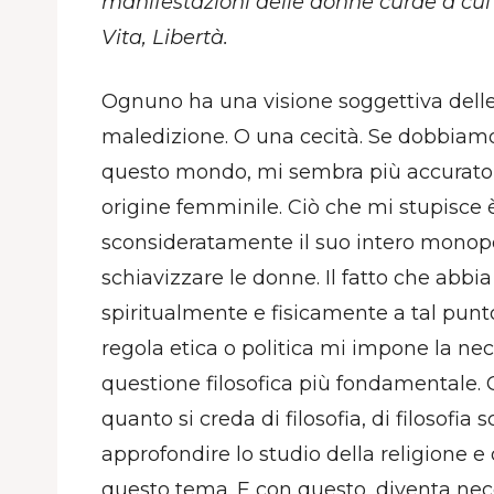
manifestazioni delle donne curde a cu
Vita, Libertà.
Ognuno ha una visione soggettiva dell
maledizione. O una cecità. Se dobbiamo 
questo mondo, mi sembra più accurato, 
origine femminile. Ciò che mi stupisce
sconsideratamente il suo intero monopo
schiavizzare le donne. Il fatto che abb
spiritualmente e fisicamente a tal pun
regola etica o politica mi impone la n
questione filosofica più fondamentale. 
quanto si creda di filosofia, di filosofia s
approfondire lo studio della religione e 
questo tema. E con questo, diventa neces