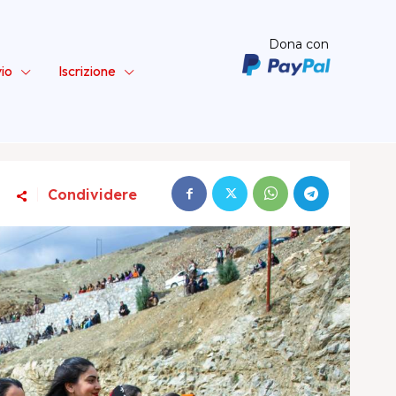
Dona con
vio
Iscrizione
Condividere
ta – Sinistra