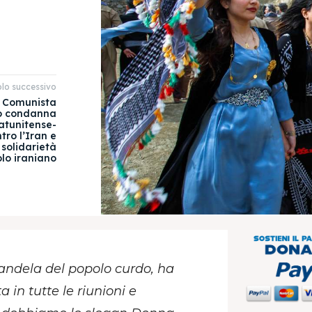
olo successivo
o Comunista
o condanna
atunitense-
tro l’Iran e
 solidarietà
lo iraniano
 Mandela del popolo curdo, ha
a in tutte le riunioni e