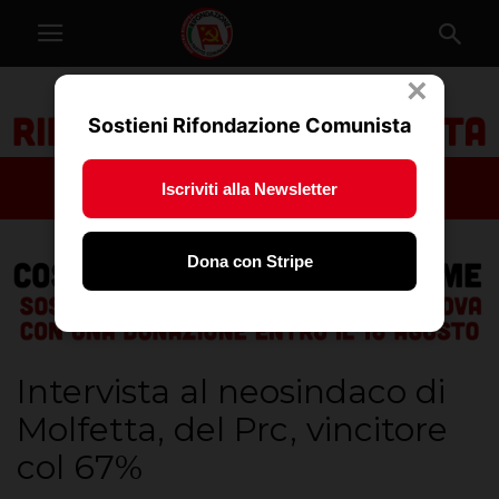
×
Sostieni Rifondazione Comunista
Iscriviti alla Newsletter
Dona con Stripe
Intervista al neosindaco di
Molfetta, del Prc, vincitore
col 67%