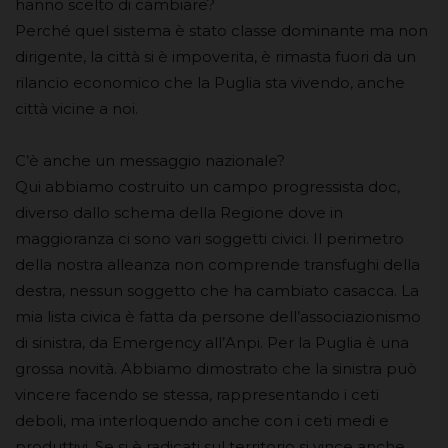
hanno scelto di cambiare?
Perché quel sistema è stato classe dominante ma non
dirigente, la città si è impoverita, è rimasta fuori da un
rilancio economico che la Puglia sta vivendo, anche
città vicine a noi.
C’è anche un messaggio nazionale?
Qui abbiamo costruito un campo progressista doc,
diverso dallo schema della Regione dove in
maggioranza ci sono vari soggetti civici. Il perimetro
della nostra alleanza non comprende transfughi della
destra, nessun soggetto che ha cambiato casacca. La
mia lista civica è fatta da persone dell’associazionismo
di sinistra, da Emergency all’Anpi. Per la Puglia è una
grossa novità. Abbiamo dimostrato che la sinistra può
vincere facendo se stessa, rappresentando i ceti
deboli, ma interloquendo anche con i ceti medi e
produttivi. Se si è radicati sul territorio si vince anche