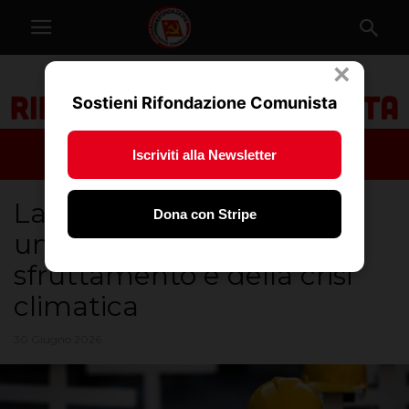
×
Sostieni Rifondazione Comunista
Iscriviti alla Newsletter
Lavoro: Prc, morte Taher
Dona con Stripe
un’altra vittima dello
sfruttamento e della crisi
climatica
30 Giugno 2026