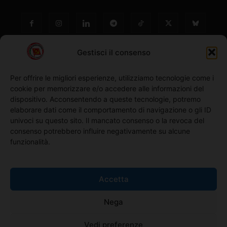
Gestisci il consenso
Per offrire le migliori esperienze, utilizziamo tecnologie come i
cookie per memorizzare e/o accedere alle informazioni del
NO ©
dispositivo. Acconsentendo a queste tecnologie, potremo
elaborare dati come il comportamento di navigazione o gli ID
univoci su questo sito. Il mancato consenso o la revoca del
Richiedi l'adesione
consenso potrebbero influire negativamente su alcune
funzionalità.
Comunicati stampa
Accetta
Home
Nega
Iscriviti alla Newsletter
Vedi preferenze