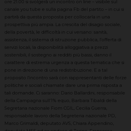
ore 21.00 si svolgerà un incontro on line – visibile sul
canale you tube e sulla pagina Fb del partito – in cui si
partirà da questa proposta per collocarla in una
prospettiva più ampia. La crescita del disagio sociale,
della povertà, le difficoltà in cui versano: sanità,
assistenza, il sistema di istruzione pubblica, l’offerta di
servizi locali, la disponibilità alloggiativa a prezzi
sostenibili, il sostegno ai redditi più bassi, danno il
carattere di estrema urgenza a questa tematica che si
pone in direzione di una redistribuzione. E a tal
proposito l’incontro sarà con rappresentanti delle forze
politiche e sociali chiamate dare una prima risposta a
tali domande. Ci saranno: Dario Ballardini, responsabile
della Campagna sull’1% equo, Barbara Tibaldi della
Segretaria nazionale Fiom CGIL, Cecilia Guerra,
responsabile lavoro della Segreteria nazionale PD,
Marco Grimaldi, deputato AVS, Chiara Appendino,
deputata M5S ed ex sindaco di Torino, Francesca