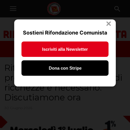
×
Sostieni Rifondazione Comunista
Iscriviti alla Newsletter
Rifondazione: Tassare
Dona con Stripe
progressivamente le grandi
ricchezze è necessario.
Discutiamone ora
30 Giugno 2026