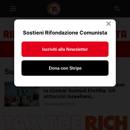
×
Sostieni Rifondazione Comunista
Iscriviti alla Newsletter
Dona con Stripe
Sumud Flotilla
Acerbo (Prc): Mobilitiamoci per
la Global Sumud Flotilla. Gli
attacchi israeliani...
24 Settembre 2025