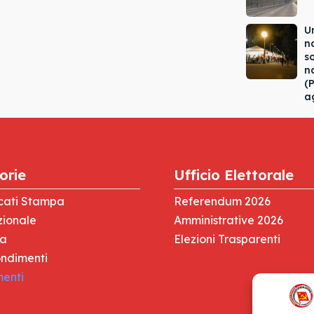
U
n
s
n
(
a
orie
Ufficio Elettorale
cati Stampa
Referendum 2026
zionale
Amministrative 2026
za
Elezioni Trasparenti
ndimenti
menti