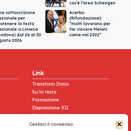
cos’è l’area Schengen
na sottoscrizione
Acerbo
azionale per
(Rifondazione):
ostenere la festa
“molti lavorano per
azionale a Limena
far vincere Meloni
Padova) dal 26 al 30
come nel 2022”
gosto 2026
Link
Transform Italia
Su la testa
Formazione
Disposizione XII
Ricevi la newsletter
Tesseramento
Gestisci il consenso