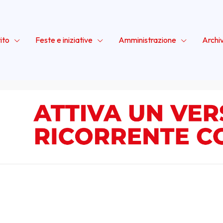
ito
Feste e iniziative
Amministrazione
Archi
rbo
, segretario nazionale del Partito della Rifondazione Comunis