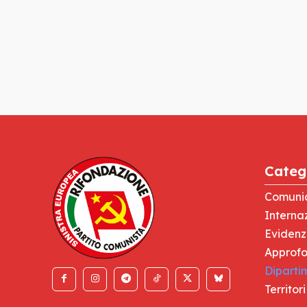
Categ
Comuni
Interna
Eviden
Approfo
Diparti
Territori