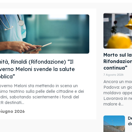
Morto sul l
Rifondazion
ità, Rinaldi (Rifondazione) “Il
continua”
erno Meloni svende la salute
7 Agosto 2026
blica”
Ancora un mort
overno Meloni sta mettendo in scena un
Padova: un gi
imo teatrino sulla pelle delle cittadine e dei
moldavo appena
adini, sabotando scientemente i fondi del
Lavorava in ne
 destinati...
malore è...
Giugno 2026
De
d