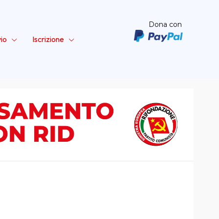
Dona con
vio
Iscrizione
ta – Sinistra